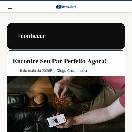
Pular
para
MENU
o
conteúdo
conhecer
Encontre Seu Par Perfeito Agora!
19 de maio de 2026
Por
Diego Castanheira