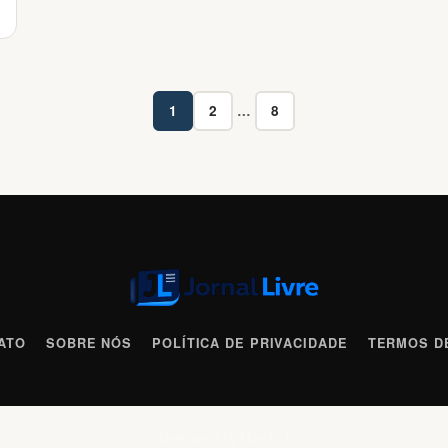
1
2
…
8
Page
Page
Page
ATO
SOBRE NÓS
POLÍTICA DE PRIVACIDADE
TERMOS D