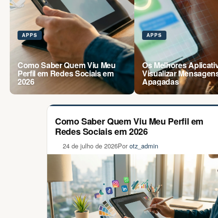
APPS
APPS
Como Saber Quem Viu Meu
Os Melhores Aplicati
Perfil em Redes Sociais em
Visualizar Mensagen
2026
Apagadas
Como Saber Quem Viu Meu Perfil em
Redes Sociais em 2026
24 de julho de 2026
Por
otz_admin