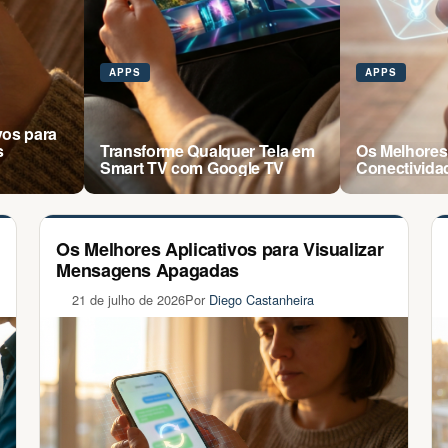
APPS
APPS
vos para
s
Transforme Qualquer Tela em
Os Melhores
Smart TV com Google TV
Conectividad
Os Melhores Aplicativos para Visualizar
Mensagens Apagadas
21 de julho de 2026
Por
Diego Castanheira