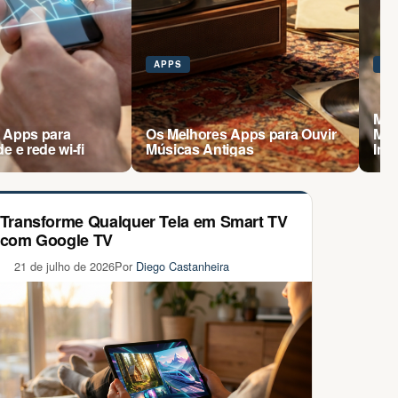
APPS
AP
Men
 Apps para
Os Melhores Apps para Ouvir
Mel
e e rede wi-fi
Músicas Antigas
Ins
Transforme Qualquer Tela em Smart TV
com Google TV
21 de julho de 2026
Por
Diego Castanheira