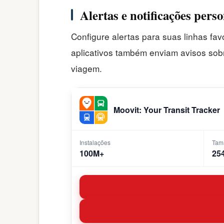
Alertas e notificações pers
Configure alertas para suas linhas fa
aplicativos também enviam avisos sobr
viagem.
Moovit: Your Transit Tracker
Instalações
Tam
100M+
25